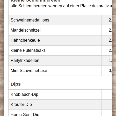
alle Schlemmereien werden auf einer Platte dekorativ ang
Schweinemedaillons
2,20
Mandelschnitzel
2,20
Hähnchenkeule
2,20
kleine Putensteaks
2,20
Partyfrikadellen
1,50
Mini-Schweinehaxe
3,50
Dips
Knoblauch-Dip
Kräuter-Dip
Honig-Senf-Dip